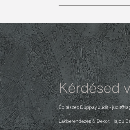
Kérdésed v
Építészet: Duppay Judit -
judit@l
Lakberendezés & Dekor: Hajdu Ba