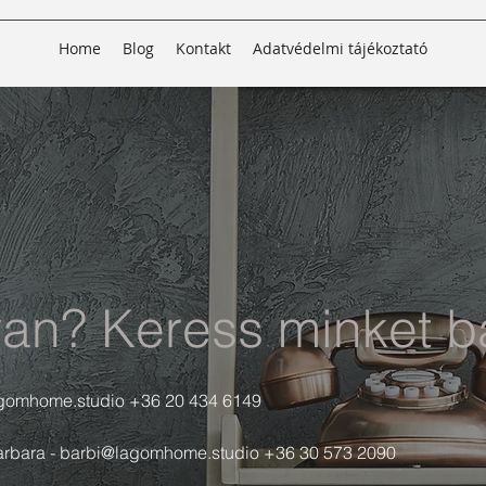
Home
Blog
Kontakt
Adatvédelmi tájékoztató
an? Keress minket b
agomhome.studio
+36 20 434 6149
rbara -
barbi@lagomhome.studio
+36 30 573 2090