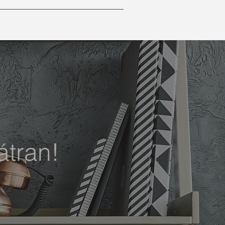
átran!